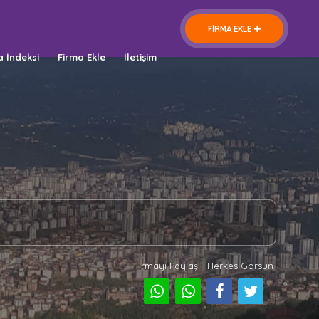
FİRMA EKLE
a İndeksi
Firma Ekle
İletişim
Firmayı Paylaş - Herkes Görsün