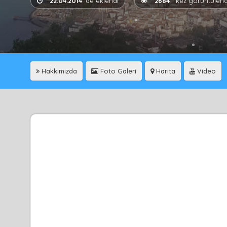
22.04.2014
'de eklendi
2684
kez görüntülend
Hakkımızda
Foto Galeri
Harita
Video