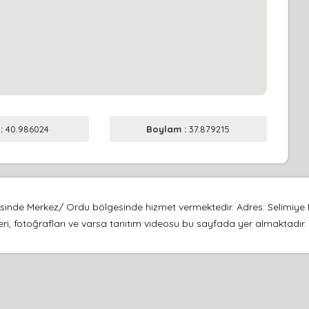
 :
40.986024
Boylam :
37.879215
gorisinde Merkez/ Ordu bölgesinde hizmet vermektedir. Adres: Selimiye
leri, fotoğrafları ve varsa tanıtım videosu bu sayfada yer almaktadır.