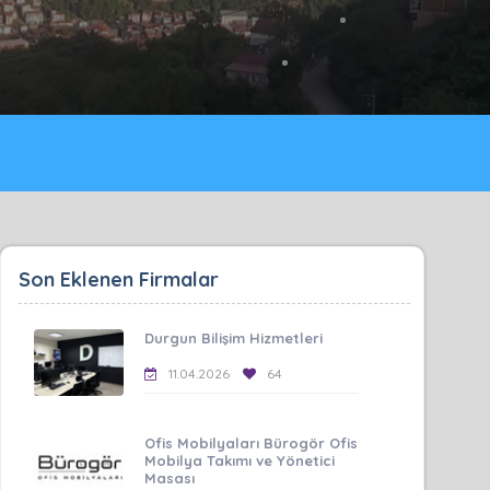
Son Eklenen Firmalar
Durgun Bilişim Hizmetleri
11.04.2026
64
Ofis Mobilyaları Bürogör Ofis
Mobilya Takımı ve Yönetici
Masası