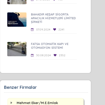
BAHADIR KEŞAP SİGORTA
ARACILIK HİZMETLERİ LİMİTED
ŞİRKETİ
07.09.2024
2241
FATSA OTOMATİK KAPI VE
OTOMASYON SİSTEMİ
30.08.2024
2352
Benzer Firmalar
Mehmet Eker/M.E.Emlak