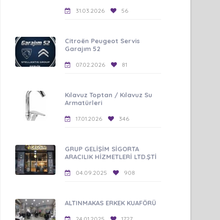
31.03.2026
56
Citroën Peugeot Servis
Garajım 52
07.02.2026
81
Kılavuz Toptan / Kılavuz Su
Armatürleri
17.01.2026
346
GRUP GELİŞİM SİGORTA
ARACILIK HİZMETLERİ LTD.ŞTİ
04.09.2025
908
ALTINMAKAS ERKEK KUAFÖRÜ
24.01.2025
1727