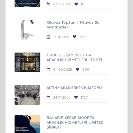
07.02.2026
81
Kılavuz Toptan / Kılavuz Su
Armatürleri
17.01.2026
346
GRUP GELİŞİM SİGORTA
ARACILIK HİZMETLERİ LTD.ŞTİ
04.09.2025
908
ALTINMAKAS ERKEK KUAFÖRÜ
24.01.2025
1727
BAHADIR KEŞAP SİGORTA
ARACILIK HİZMETLERİ LİMİTED
ŞİRKETİ