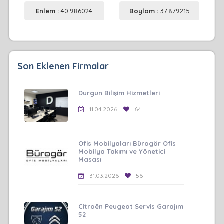
Enlem :
40.986024
Boylam :
37.879215
Son Eklenen Firmalar
Durgun Bilişim Hizmetleri
11.04.2026
64
Ofis Mobilyaları Bürogör Ofis
Mobilya Takımı ve Yönetici
Masası
31.03.2026
56
Citroën Peugeot Servis Garajım
52