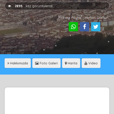
2895
kez görüntülendi
Firmayı Paylaş - Herkes Görsün
Hakkımızda
Foto Galeri
Harita
Video