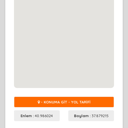
- KONUMA GİT - YOL TARİFİ
Enlem :
40.986024
Boylam :
37.879215