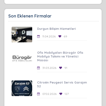
Son Eklenen Firmalar
Durgun Bilişim Hizmetleri
11.04.2026
69
Ofis Mobilyaları Bürogör Ofis
Mobilya Takımı ve Yönetici
Masası
31.03.2026
91
Citroën Peugeot Servis Garajım
52
07.02.2026
127