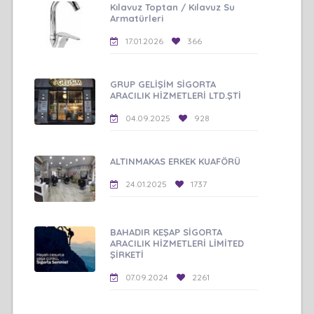
Kılavuz Toptan / Kılavuz Su
Armatürleri
17.01.2026
366
GRUP GELİŞİM SİGORTA
ARACILIK HİZMETLERİ LTD.ŞTİ
04.09.2025
928
ALTINMAKAS ERKEK KUAFÖRÜ
24.01.2025
1737
BAHADIR KEŞAP SİGORTA
ARACILIK HİZMETLERİ LİMİTED
ŞİRKETİ
07.09.2024
2261