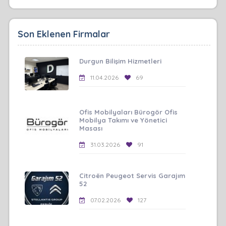
Son Eklenen Firmalar
Durgun Bilişim Hizmetleri
11.04.2026
69
Ofis Mobilyaları Bürogör Ofis
Mobilya Takımı ve Yönetici
Masası
31.03.2026
91
Citroën Peugeot Servis Garajım
52
07.02.2026
127