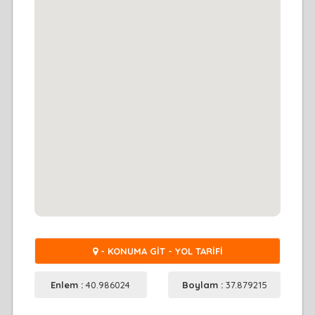
- KONUMA GİT - YOL TARİFİ
Enlem :
40.986024
Boylam :
37.879215