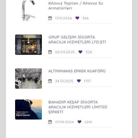
Kılavuz Toptan / Kılavuz Su
Armatürleri
17.01.2026
366
GRUP GELİŞİM SİGORTA
ARACILIK HİZMETLERİ LTD.ŞTİ
04.09.2025
928
ALTINMAKAS ERKEK KUAFÖRÜ
24.01.2025
1737
BAHADIR KEŞAP SİGORTA
ARACILIK HİZMETLERİ LİMİTED
ŞİRKETİ
07.09.2024
2261