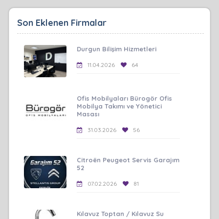
Son Eklenen Firmalar
Durgun Bilişim Hizmetleri
11.04.2026
64
Ofis Mobilyaları Bürogör Ofis
Mobilya Takımı ve Yönetici
Masası
31.03.2026
56
Citroën Peugeot Servis Garajım
52
07.02.2026
81
Kılavuz Toptan / Kılavuz Su