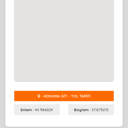
- KONUMA GİT - YOL TARİFİ
Enlem :
40.986024
Boylam :
37.879215