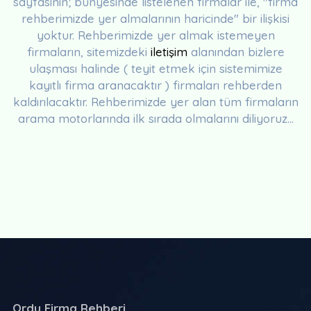
sayfasının; bünyesinde listelenen firmalar ile, "firma
rehberimizde yer almalarının haricinde" bir ilişkisi
yoktur. Rehberimizde yer almak istemeyen
firmaların, sitemizdeki
iletişim
alanından bizlere
ulaşması halinde ( teyit etmek için sistemimize
kayıtlı firma aranacaktır ) firmaları rehberden
kaldırılacaktır. Rehberimizde yer alan tüm firmaların
arama motorlarında ilk sırada olmalarını diliyoruz...
Ordu Firma Rehberi