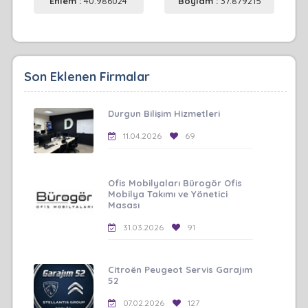
Enlem :
40.986024
Boylam :
37.879215
Son Eklenen Firmalar
Durgun Bilişim Hizmetleri
11.04.2026
69
Ofis Mobilyaları Bürogör Ofis
Mobilya Takımı ve Yönetici
Masası
31.03.2026
91
Citroën Peugeot Servis Garajım
52
07.02.2026
127