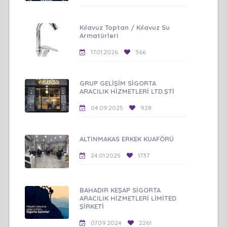
Kılavuz Toptan / Kılavuz Su
Armatürleri
17.01.2026
366
GRUP GELİŞİM SİGORTA
ARACILIK HİZMETLERİ LTD.ŞTİ
04.09.2025
928
ALTINMAKAS ERKEK KUAFÖRÜ
24.01.2025
1737
BAHADIR KEŞAP SİGORTA
ARACILIK HİZMETLERİ LİMİTED
ŞİRKETİ
07.09.2024
2261