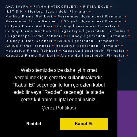
ANA SAYFA
FIRMA KATEGORILERI
FIRMA EKLE
İLETIŞIM
Merkez İlçesindeki Firmalar
Merkez Firma Rehberi
Persembe İlçesindeki Firmalar
Persembe Firma Rehberi
Gülyali İlçesindeki Firmalar
Gülyali Firma Rehberi
Gölköy İlçesindeki Firmalar
Gölköy Firma Rehberi
Gürgentepe İlçesindeki Firmalar
Gürgentepe Firma Rehberi
Ulubey İlçesindeki Firmalar
Ulubey Firma Rehberi
Akkus İlçesindeki Firmalar
Akkus Firma Rehberi
Mesudiye İlçesindeki Firmalar
Mesudiye Firma Rehberi
Kabadüz İlçesindeki Firmalar
Kabadüz Firma Rehberi
Altinordu İlçesindeki Firmalar
Altinordu Firma Rehberi
Ünye İlçesindeki Firmalar
Ünye Firma Rehberi
Cuma İlçesindeki Firmalar
Web sitemizde size daha iyi hizmet
Cuma Firma Rehberi
verebilmek için çerezler kullanılmaktadır.
"Kabul Et" seçeneği ile tüm çerezleri kabul
edebilir veya "Reddet" seçeneği ile sitede
çerez kullanımını iptal edebilirsiniz.
Çerez Politikası
© @ 2016. Her Hakkı Saklıdır.
Reddet
Kabul Et