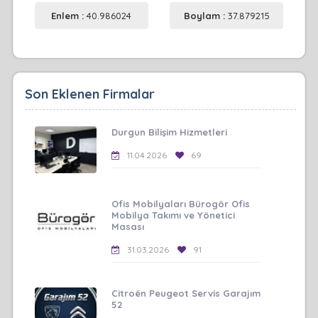
Enlem :
40.986024
Boylam :
37.879215
Son Eklenen Firmalar
Durgun Bilişim Hizmetleri
11.04.2026
69
Ofis Mobilyaları Bürogör Ofis
Mobilya Takımı ve Yönetici
Masası
31.03.2026
91
Citroën Peugeot Servis Garajım
52