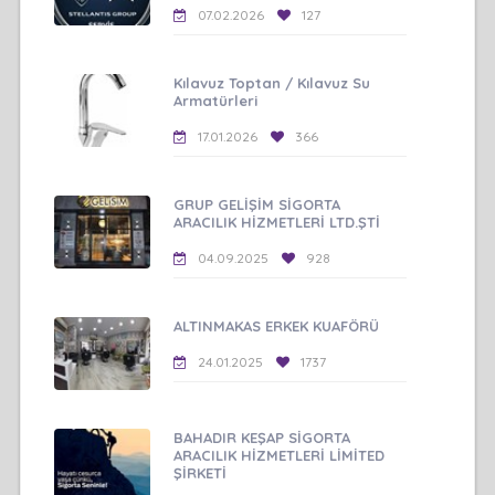
07.02.2026
127
Kılavuz Toptan / Kılavuz Su
Armatürleri
17.01.2026
366
GRUP GELİŞİM SİGORTA
ARACILIK HİZMETLERİ LTD.ŞTİ
04.09.2025
928
ALTINMAKAS ERKEK KUAFÖRÜ
24.01.2025
1737
BAHADIR KEŞAP SİGORTA
ARACILIK HİZMETLERİ LİMİTED
ŞİRKETİ