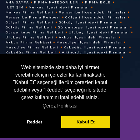
ANA SAYFA
FIRMA KATEGORILERI
FIRMA EKLE
İLETIŞIM
Merkez İlçesindeki Firmalar
Merkez Firma Rehberi
Persembe İlçesindeki Firmalar
Persembe Firma Rehberi
Gülyali İlçesindeki Firmalar
Gülyali Firma Rehberi
Gölköy İlçesindeki Firmalar
Gölköy Firma Rehberi
Gürgentepe İlçesindeki Firmalar
Gürgentepe Firma Rehberi
Ulubey İlçesindeki Firmalar
Ulubey Firma Rehberi
Akkus İlçesindeki Firmalar
Akkus Firma Rehberi
Mesudiye İlçesindeki Firmalar
Mesudiye Firma Rehberi
Kabadüz İlçesindeki Firmalar
Kabadüz Firma Rehberi
Altinordu İlçesindeki Firmalar
Altinordu Firma Rehberi
Ünye İlçesindeki Firmalar
Ünye Firma Rehberi
Cuma İlçesindeki Firmalar
Web sitemizde size daha iyi hizmet
Cuma Firma Rehberi
verebilmek için çerezler kullanılmaktadır.
"Kabul Et" seçeneği ile tüm çerezleri kabul
edebilir veya "Reddet" seçeneği ile sitede
çerez kullanımını iptal edebilirsiniz.
Çerez Politikası
© @ 2016. Her Hakkı Saklıdır.
Reddet
Kabul Et