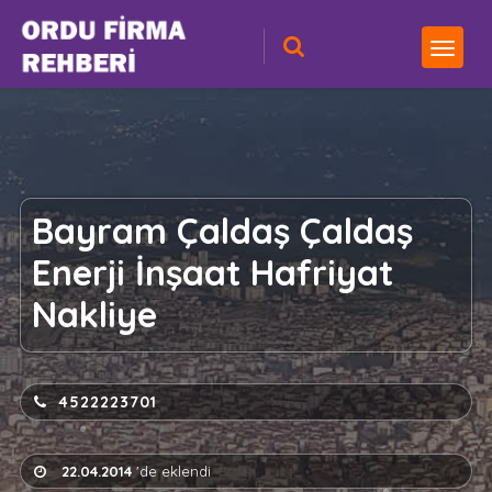
Bayram Çaldaş Çaldaş
Enerji İnşaat Hafriyat
Nakliye
4522223701
22.04.2014
'de eklendi