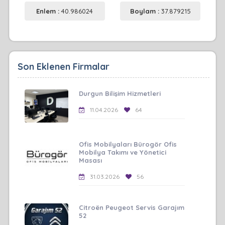
Enlem :
40.986024
Boylam :
37.879215
Son Eklenen Firmalar
Durgun Bilişim Hizmetleri
11.04.2026
64
Ofis Mobilyaları Bürogör Ofis
Mobilya Takımı ve Yönetici
Masası
31.03.2026
56
Citroën Peugeot Servis Garajım
52