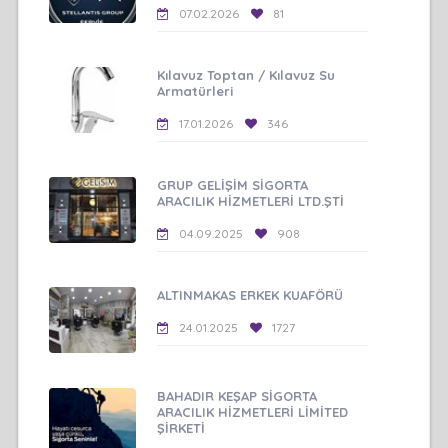
07.02.2026
81
Kılavuz Toptan / Kılavuz Su
Armatürleri
17.01.2026
346
GRUP GELİŞİM SİGORTA
ARACILIK HİZMETLERİ LTD.ŞTİ
04.09.2025
908
ALTINMAKAS ERKEK KUAFÖRÜ
24.01.2025
1727
BAHADIR KEŞAP SİGORTA
ARACILIK HİZMETLERİ LİMİTED
ŞİRKETİ