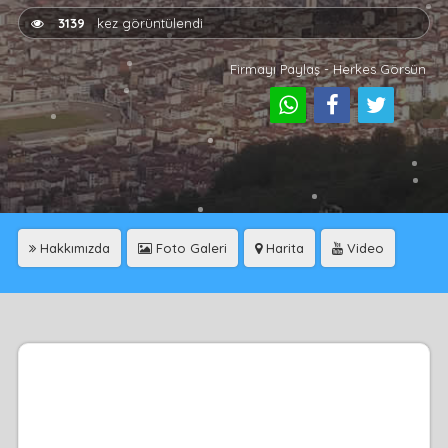
3139
kez görüntülendi
Firmayı Paylaş - Herkes Görsün
Hakkımızda
Foto Galeri
Harita
Video