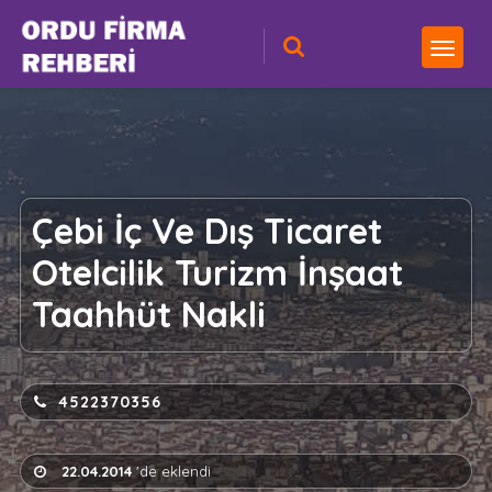
Çebi İç Ve Dış Ticaret
Otelcilik Turizm İnşaat
Taahhüt Nakli
4522370356
22.04.2014
'de eklendi