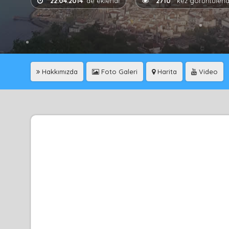
22.04.2014
'de eklendi
2710
kez görüntülend
Hakkımızda
Foto Galeri
Harita
Video