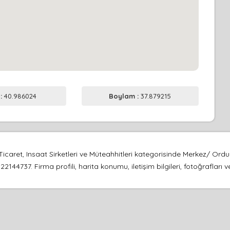
 :
40.986024
Boylam :
37.879215
caret, Insaat Sirketleri ve Müteahhitleri kategorisinde Merkez/ Ord
22144737. Firma profili, harita konumu, iletişim bilgileri, fotoğraflar