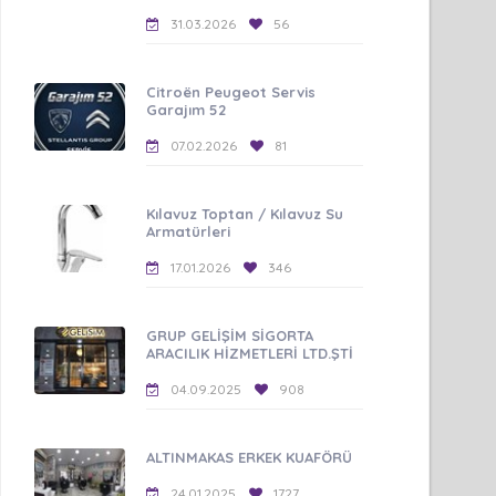
31.03.2026
56
Citroën Peugeot Servis
Garajım 52
07.02.2026
81
Kılavuz Toptan / Kılavuz Su
Armatürleri
17.01.2026
346
GRUP GELİŞİM SİGORTA
ARACILIK HİZMETLERİ LTD.ŞTİ
04.09.2025
908
ALTINMAKAS ERKEK KUAFÖRÜ
24.01.2025
1727