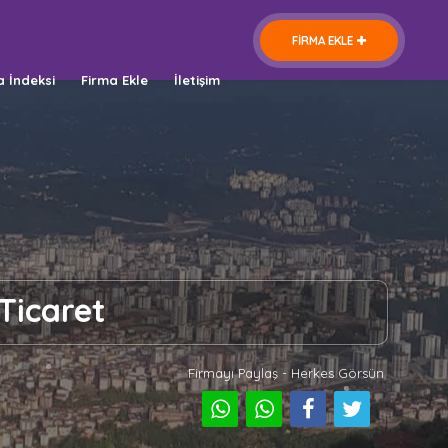
FİRMA EKLE
a İndeksi
Firma Ekle
İletişim
Ticaret
Firmayı Paylaş - Herkes Görsün