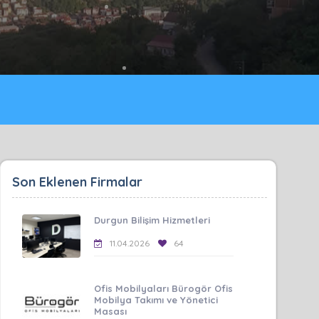
Son Eklenen Firmalar
Durgun Bilişim Hizmetleri
11.04.2026
64
Ofis Mobilyaları Bürogör Ofis
Mobilya Takımı ve Yönetici
Masası