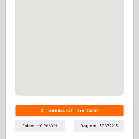
- KONUMA GİT - YOL TARİFİ
Enlem :
40.986024
Boylam :
37.879215