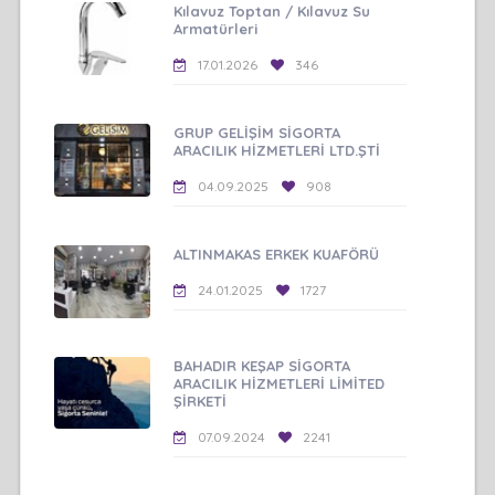
Kılavuz Toptan / Kılavuz Su
Armatürleri
17.01.2026
346
GRUP GELİŞİM SİGORTA
ARACILIK HİZMETLERİ LTD.ŞTİ
04.09.2025
908
ALTINMAKAS ERKEK KUAFÖRÜ
24.01.2025
1727
BAHADIR KEŞAP SİGORTA
ARACILIK HİZMETLERİ LİMİTED
ŞİRKETİ
07.09.2024
2241