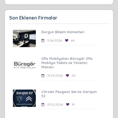
Son Eklenen Firmalar
Durgun Bilişim Hizmetleri
11.04.2026
64
Ofis Mobilyaları Bürogör Ofis
Mobilya Takımı ve Yönetici
Masası
31.03.2026
56
Citroën Peugeot Servis Garajım
52
07.02.2026
81