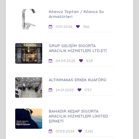
Kılavuz Toptan / Kılavuz Su
Armatürleri
17.01.2026
366
GRUP GELİŞİM SİGORTA
ARACILIK HİZMETLERİ LTD.ŞTİ
04.09.2025
928
ALTINMAKAS ERKEK KUAFÖRÜ
24.01.2025
1737
BAHADIR KEŞAP SİGORTA
ARACILIK HİZMETLERİ LİMİTED
ŞİRKETİ
07.09.2024
2261