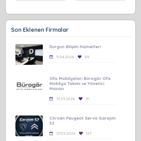
Son Eklenen Firmalar
Durgun Bilişim Hizmetleri
11.04.2026
69
Ofis Mobilyaları Bürogör Ofis
Mobilya Takımı ve Yönetici
Masası
31.03.2026
91
Citroën Peugeot Servis Garajım
52
07.02.2026
127