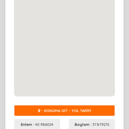
- KONUMA GİT - YOL TARİFİ
Enlem :
40.986024
Boylam :
37.879215