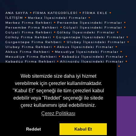
ANA SAYFA
FIRMA KATEGORILERI
FIRMA EKLE
İLETIŞIM
Merkez İlçesindeki Firmalar
Merkez Firma Rehberi
Persembe İlçesindeki Firmalar
Persembe Firma Rehberi
Gülyali İlçesindeki Firmalar
Gülyali Firma Rehberi
Gölköy İlçesindeki Firmalar
Gölköy Firma Rehberi
Gürgentepe İlçesindeki Firmalar
Gürgentepe Firma Rehberi
Ulubey İlçesindeki Firmalar
Ulubey Firma Rehberi
Akkus İlçesindeki Firmalar
Akkus Firma Rehberi
Mesudiye İlçesindeki Firmalar
Mesudiye Firma Rehberi
Kabadüz İlçesindeki Firmalar
Kabadüz Firma Rehberi
Altinordu İlçesindeki Firmalar
Altinordu Firma Rehberi
Ünye İlçesindeki Firmalar
Ünye Firma Rehberi
Cuma İlçesindeki Firmalar
Web sitemizde size daha iyi hizmet
Cuma Firma Rehberi
verebilmek için çerezler kullanılmaktadır.
"Kabul Et" seçeneği ile tüm çerezleri kabul
edebilir veya "Reddet" seçeneği ile sitede
çerez kullanımını iptal edebilirsiniz.
Çerez Politikası
© @ 2016. Her Hakkı Saklıdır.
Reddet
Kabul Et