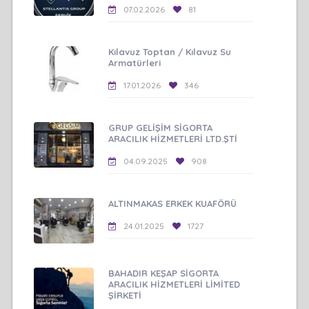
07.02.2026
81
Kılavuz Toptan / Kılavuz Su
Armatürleri
17.01.2026
346
GRUP GELİŞİM SİGORTA
ARACILIK HİZMETLERİ LTD.ŞTİ
04.09.2025
908
ALTINMAKAS ERKEK KUAFÖRÜ
24.01.2025
1727
BAHADIR KEŞAP SİGORTA
ARACILIK HİZMETLERİ LİMİTED
ŞİRKETİ