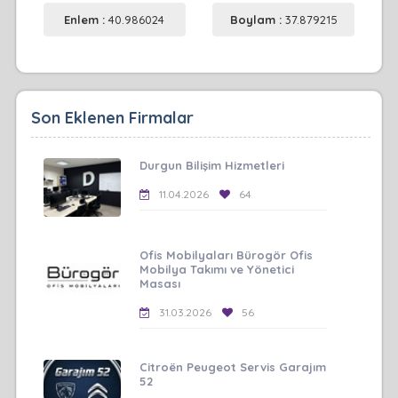
Enlem :
40.986024
Boylam :
37.879215
Son Eklenen Firmalar
Durgun Bilişim Hizmetleri
11.04.2026
64
Ofis Mobilyaları Bürogör Ofis
Mobilya Takımı ve Yönetici
Masası
31.03.2026
56
Citroën Peugeot Servis Garajım
52