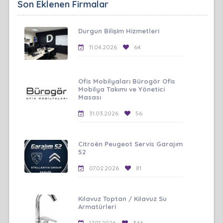
Son Eklenen Firmalar
Durgun Bilişim Hizmetleri
11.04.2026
64
Ofis Mobilyaları Bürogör Ofis
Mobilya Takımı ve Yönetici
Masası
31.03.2026
56
Citroën Peugeot Servis Garajım
52
07.02.2026
81
Kılavuz Toptan / Kılavuz Su
Armatürleri
17.01.2026
346