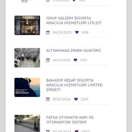
GRUP GELİŞİM SİGORTA
ARACILIK HİZMETLERİ LTD.ŞTİ
04.09.2025
908
ALTINMAKAS ERKEK KUAFÖRÜ
24.01.2025
1727
BAHADIR KEŞAP SİGORTA
ARACILIK HİZMETLERİ LİMİTED
ŞİRKETİ
07.09.2024
2241
FATSA OTOMATİK KAPI VE
OTOMASYON SİSTEMİ
30.08.2024
2352