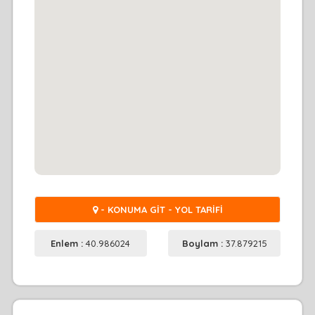
- KONUMA GİT - YOL TARİFİ
Enlem :
40.986024
Boylam :
37.879215