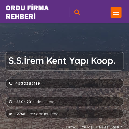
S.S.İrem Kent Yapı Koop.
4522332119
22.04.2014
'de eklendi
2766
kez görüntülendi
Firmayı Paylaş - Herkes Görsün