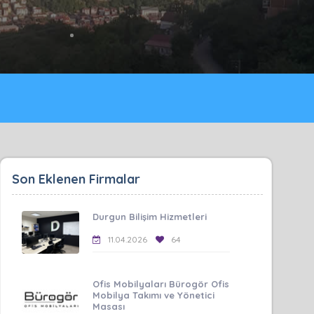
Son Eklenen Firmalar
Durgun Bilişim Hizmetleri
11.04.2026
64
Ofis Mobilyaları Bürogör Ofis
Mobilya Takımı ve Yönetici
Masası