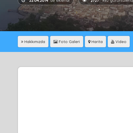
22.04.2014
'de eklendi
2727
kez görüntülend
Hakkımızda
Foto Galeri
Harita
Video