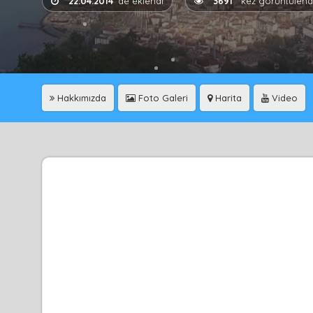
22.04.2014
'de eklendi
3691
kez görüntülend
Hakkımızda
Foto Galeri
Harita
Video