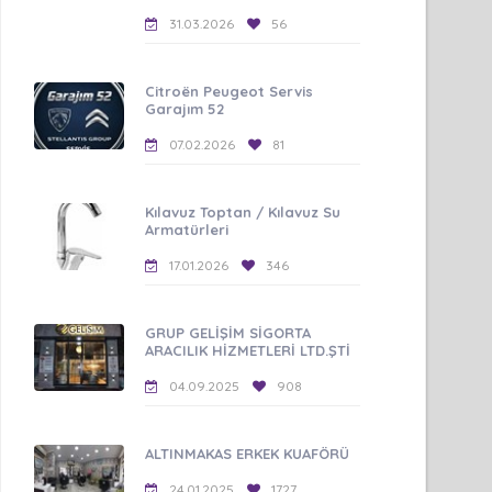
31.03.2026
56
Citroën Peugeot Servis
Garajım 52
07.02.2026
81
Kılavuz Toptan / Kılavuz Su
Armatürleri
17.01.2026
346
GRUP GELİŞİM SİGORTA
ARACILIK HİZMETLERİ LTD.ŞTİ
04.09.2025
908
ALTINMAKAS ERKEK KUAFÖRÜ
24.01.2025
1727