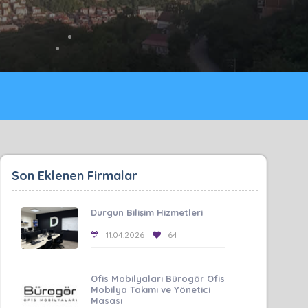
Son Eklenen Firmalar
Durgun Bilişim Hizmetleri
11.04.2026
64
Ofis Mobilyaları Bürogör Ofis
Mobilya Takımı ve Yönetici
Masası