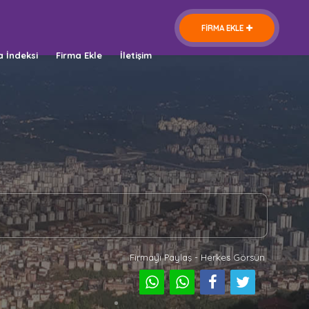
FİRMA EKLE
a İndeksi
Firma Ekle
İletişim
Firmayı Paylaş - Herkes Görsün