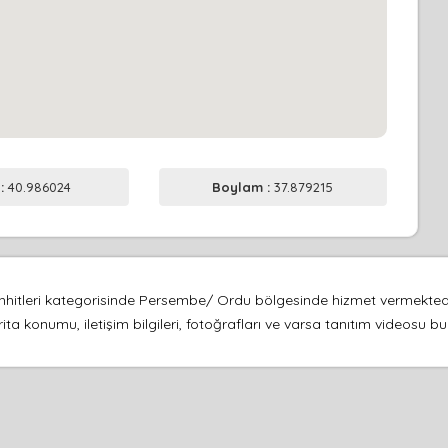
 :
40.986024
Boylam :
37.879215
hhitleri kategorisinde Persembe/ Ordu bölgesinde hizmet vermektedir.
ta konumu, iletişim bilgileri, fotoğrafları ve varsa tanıtım videosu 