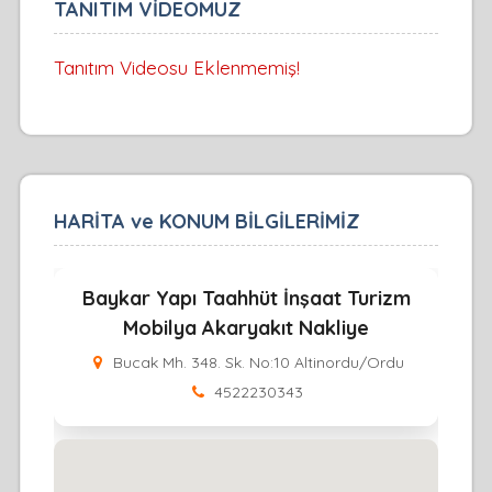
TANITIM VİDEOMUZ
Tanıtım Videosu Eklenmemiş!
HARİTA ve KONUM BİLGİLERİMİZ
Baykar Yapı Taahhüt İnşaat Turizm
Mobilya Akaryakıt Nakliye
Bucak Mh. 348. Sk. No:10 Altinordu/Ordu
4522230343