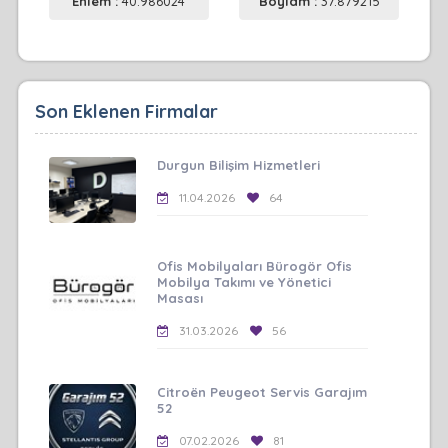
Enlem :
40.986024
Boylam :
37.879215
Son Eklenen Firmalar
Durgun Bilişim Hizmetleri
11.04.2026
64
Ofis Mobilyaları Bürogör Ofis
Mobilya Takımı ve Yönetici
Masası
31.03.2026
56
Citroën Peugeot Servis Garajım
52
07.02.2026
81