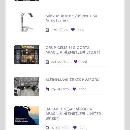
Kılavuz Toptan / Kılavuz Su
Armatürleri
17.01.2026
346
GRUP GELİŞİM SİGORTA
ARACILIK HİZMETLERİ LTD.ŞTİ
04.09.2025
908
ALTINMAKAS ERKEK KUAFÖRÜ
24.01.2025
1727
BAHADIR KEŞAP SİGORTA
ARACILIK HİZMETLERİ LİMİTED
ŞİRKETİ
07.09.2024
2241