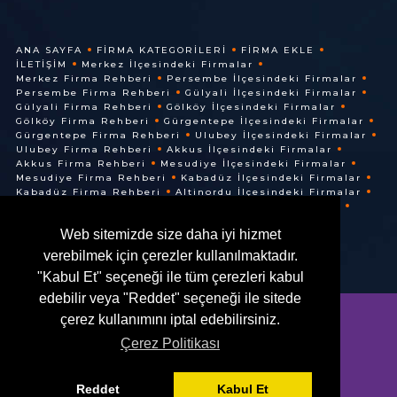
ANA SAYFA
FIRMA KATEGORILERI
FIRMA EKLE
İLETIŞIM
Merkez İlçesindeki Firmalar
Merkez Firma Rehberi
Persembe İlçesindeki Firmalar
Persembe Firma Rehberi
Gülyali İlçesindeki Firmalar
Gülyali Firma Rehberi
Gölköy İlçesindeki Firmalar
Gölköy Firma Rehberi
Gürgentepe İlçesindeki Firmalar
Gürgentepe Firma Rehberi
Ulubey İlçesindeki Firmalar
Ulubey Firma Rehberi
Akkus İlçesindeki Firmalar
Akkus Firma Rehberi
Mesudiye İlçesindeki Firmalar
Mesudiye Firma Rehberi
Kabadüz İlçesindeki Firmalar
Kabadüz Firma Rehberi
Altinordu İlçesindeki Firmalar
Altinordu Firma Rehberi
Ünye İlçesindeki Firmalar
Ünye Firma Rehberi
Cuma İlçesindeki Firmalar
Web sitemizde size daha iyi hizmet
Cuma Firma Rehberi
verebilmek için çerezler kullanılmaktadır.
"Kabul Et" seçeneği ile tüm çerezleri kabul
edebilir veya "Reddet" seçeneği ile sitede
çerez kullanımını iptal edebilirsiniz.
Çerez Politikası
© @ 2016. Her Hakkı Saklıdır.
Reddet
Kabul Et