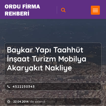
Baykar Yapı Taahhüt
İnşaat Turizm Mobilya
Akaryakıt Nakliye
4522230343
22.04.2014
'de eklendi